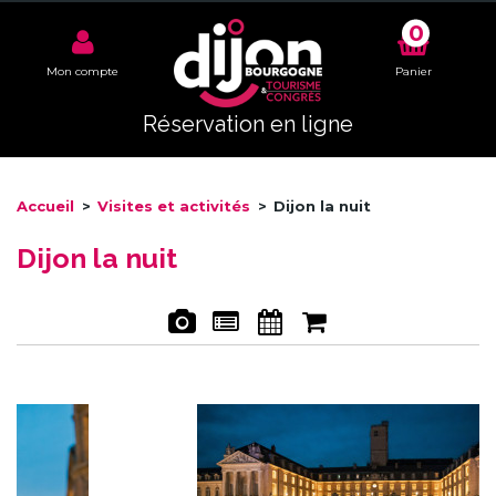
0
Mon compte
Panier
Réservation en ligne
Accueil
>
Visites et activités
>
Dijon la nuit
Dijon la nuit