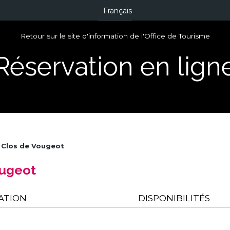
Français
Retour sur le site d'information de l'Office de Tourisme
Réservation en lign
u Clos de Vougeot
ougeot
ATION
DISPONIBILITÉS