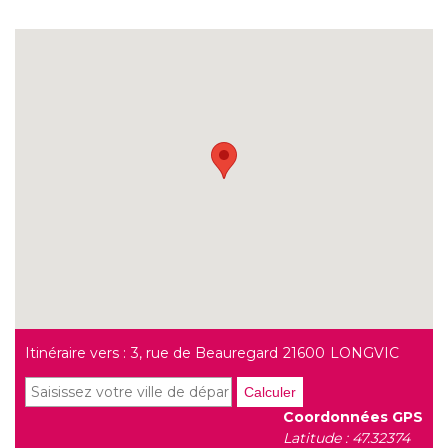
Itinéraire vers :
3, rue de Beauregard
21600
LONGVIC
Calculer
Coordonnées GPS
Latitude : 47.32374