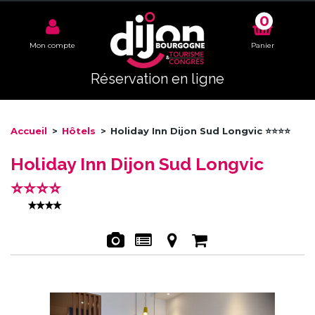
0
Mon compte
Panier
Réservation en ligne
Accueil
>
Hôtels
>
Holiday Inn Dijon Sud Longvic ⭐⭐⭐⭐
Holiday Inn Dijon Sud Longvic
⭐⭐⭐⭐